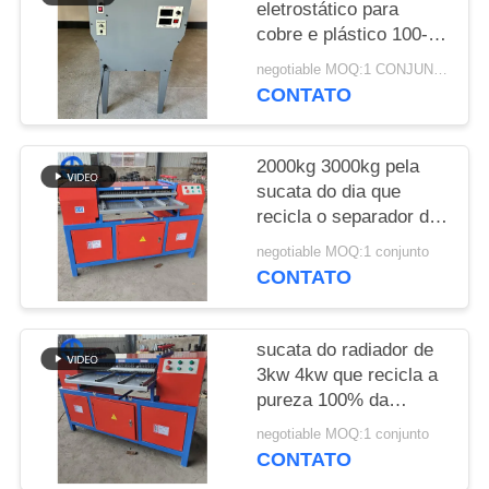
UM
eletrostático para
cobre e plástico 100-
ORÇAMENTO
150 kg/h
negotiable MOQ:1 CONJUNTO
CONTATO
MAPA
DO
2000kg 3000kg pela
SITE
sucata do dia que
recicla o separador do
radiador da máquina
POLÍTICA
negotiable MOQ:1 conjunto
CONTATO
DE
PRIVACIDADE
sucata do radiador de
3kw 4kw que recicla a
pureza 100% da
máquina
negotiable MOQ:1 conjunto
CONTATO