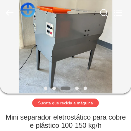
TMS
MACHINERY
CO.,
LTD.
All
Rights
Reserved.
Developed
CASA
by
ECER
PRODUTOS
VÍDEOS
QUEM
SOMOS
Sucata que recicla a máquina
FÁBRICA
Mini separador eletrostático para cobre
e plástico 100-150 kg/h