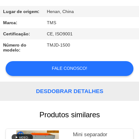
CONTROLE
DE
Lugar de origem:
Henan, China
QUALIDADE
Marca:
TMS
Certificação:
CE, ISO9001
FALE
Número do
TMJD-1500
CONOSCO
modelo:
FALE CONOSCO!
NOTÍCIAS
TODOS
DESDOBRAR DETALHES
OS
CASOS
Produtos similares
PEDIR
Mini separador