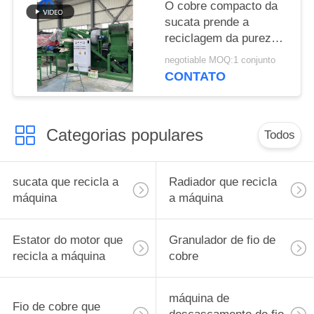
O cobre compacto da
sucata prende a
reciclagem da pureza
da máquina 20mm
negotiable MOQ:1 conjunto
300kg/H 400kg/H
CONTATO
99,9%
Categorias populares
Todos
sucata que recicla a
Radiador que recicla
máquina
a máquina
Estator do motor que
Granulador de fio de
recicla a máquina
cobre
máquina de
Fio de cobre que