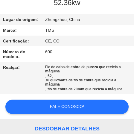
CONTROLE
52.36kw
DE
QUALIDADE
Lugar de origem:
Zhengzhou, China
Marca:
TMS
FALE
Certificação:
CE, CO
CONOSCO
Número do
600
modelo:
NOTÍCIAS
Realçar:
Fio do cabo de cobre da pureza que recicla a
máquina
,
,
52
36 quilowatts de fio de cobre que recicla a
máquina
TODOS
,
fio de cobre de 20mm que recicla a máquina
OS
CASOS
FALE CONOSCO!
PEDIR
DESDOBRAR DETALHES