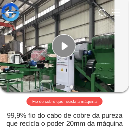
TMS
MACHINERY
CO.,
LTD.
All
Rights
Reserved.
Developed
CASA
by
ECER
PRODUTOS
VÍDEOS
QUEM
SOMOS
Fio de cobre que recicla a máquina
FÁBRICA
99,9% fio do cabo de cobre da pureza
que recicla o poder 20mm da máquina