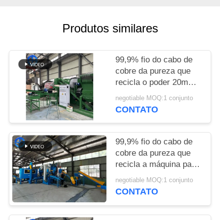
UM
ORÇAMENTO
Produtos similares
MAPA
99,9% fio do cabo de
DO
cobre da pureza que
SITE
recicla o poder 20mm
da máquina 52.36kw
negotiable MOQ:1 conjunto
CONTATO
POLÍTICA
DE
99,9% fio do cabo de
PRIVACIDADE
cobre da pureza que
recicla a máquina para
os fios 400kg/H de 0,1
negotiable MOQ:1 conjunto
- de 20mm
CONTATO