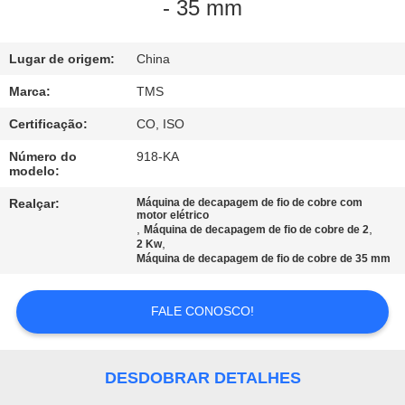
CONTROLE
- 35 mm
DE
QUALIDADE
Lugar de origem:
China
Marca:
TMS
FALE
Certificação:
CO, ISO
CONOSCO
Número do
918-KA
modelo:
NOTÍCIAS
Realçar:
Máquina de decapagem de fio de cobre com
motor elétrico
,
,
Máquina de decapagem de fio de cobre de 2
,
2 Kw
TODOS
Máquina de decapagem de fio de cobre de 35 mm
OS
FALE CONOSCO!
CASOS
PEDIR
DESDOBRAR DETALHES