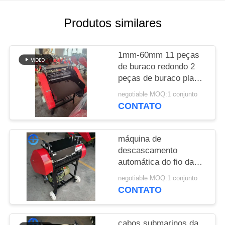
UM
ORÇAMENTO
Produtos similares
MAPA
1mm-60mm 11 peças
DO
de buraco redondo 2
peças de buraco plano
SITE
lâmina dupla oito
negotiable MOQ:1 conjunto
lâminas lâmina qty: 18
CONTATO
POLÍTICA
peças máquina de
descolamento de fio de
DE
cobre cabos
máquina de
PRIVACIDADE
submarinos
descascamento
automática do fio da
sucata de 2-42mm
negotiable MOQ:1 conjunto
lâminas de 4 partes
CONTATO
cabos submarinos da