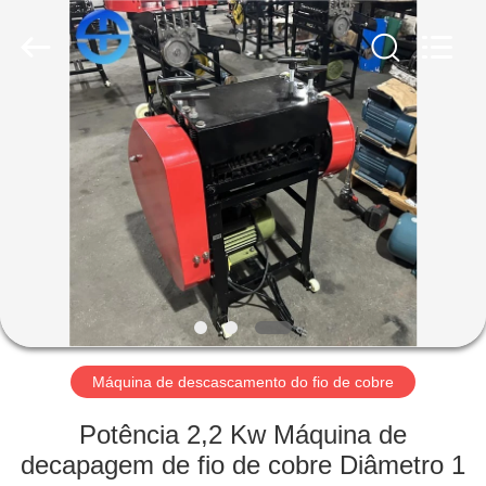
MACHINERY
CO.,
LTD.
All
Rights
Reserved.
Developed
by
CASA
ECER
PRODUTOS
VÍDEOS
QUEM
SOMOS
Máquina de descascamento do fio de cobre
FÁBRICA
Potência 2,2 Kw Máquina de
decapagem de fio de cobre Diâmetro 1