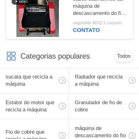
máquina de
descascamento do fio
de cobre de 1mm-
negotiable MOQ:1 conjunto
60mm
CONTATO
Categorias populares
Todos
sucata que recicla a
Radiador que recicla
máquina
a máquina
Estator do motor que
Granulador de fio de
recicla a máquina
cobre
máquina de
Fio de cobre que
descascamento do fio