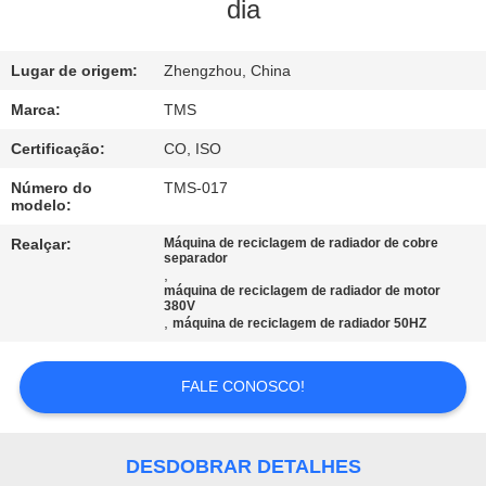
CONTROLE
dia
DE
QUALIDADE
Lugar de origem:
Zhengzhou, China
Marca:
TMS
FALE
Certificação:
CO, ISO
CONOSCO
Número do
TMS-017
modelo:
NOTÍCIAS
Realçar:
Máquina de reciclagem de radiador de cobre
separador
,
máquina de reciclagem de radiador de motor
380V
TODOS
,
máquina de reciclagem de radiador 50HZ
OS
CASOS
FALE CONOSCO!
PEDIR
DESDOBRAR DETALHES