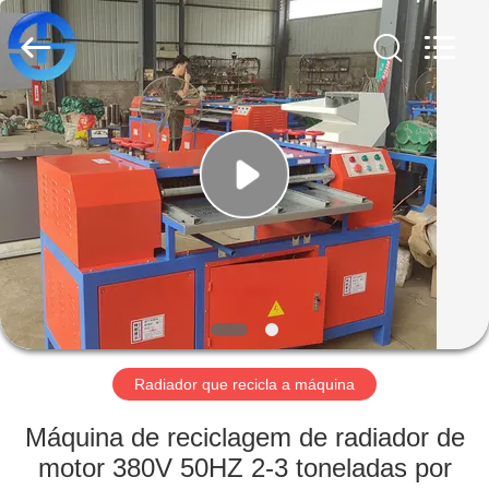
MACHINERY
CO.,
LTD.
All
Rights
Reserved.
Developed
by
CASA
ECER
PRODUTOS
VÍDEOS
QUEM
SOMOS
Radiador que recicla a máquina
FÁBRICA
Máquina de reciclagem de radiador de
motor 380V 50HZ 2-3 toneladas por