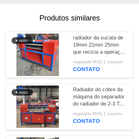
UM
ORÇAMENTO
Produtos similares
MAPA
radiador da sucata de
DO
19mm 21mm 25mm
SITE
que recicla a operação
do botão da máquina
negotiable MOQ:1 conjunto/conjuntos
CONTATO
POLÍTICA
DE
Radiador do cobre da
PRIVACIDADE
máquina do separador
do radiador de 2-3 TPD
e o de alumínio
negotiable MOQ:1 conjunto
CONTATO