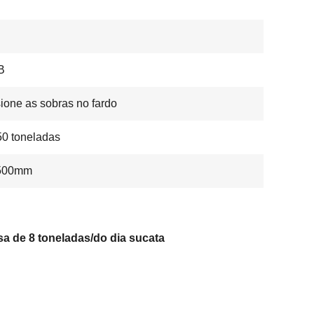
B
ione as sobras no fardo
0 toneladas
500mm
a de 8 toneladas/do dia sucata