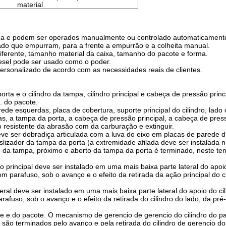
material
ica e podem ser operados manualmente ou controlado automaticament
lado que empurram, para a frente a empurrão e a colheita manual.
iferente, tamanho material da caixa, tamanho do pacote e forma.
esel pode ser usado como o poder.
ersonalizado de acordo com as necessidades reais de clientes.
ta e o cilindro da tampa, cilindro principal e cabeça de pressão princi
. do pacote.
ede esquerdas, placa de cobertura, suporte principal do cilindro, lado
, a tampa da porta, a cabeça de pressão principal, a cabeça de pressão
o resistente da abrasão com da carburação e extinguir.
eve ser dobradiça articulada com a luva do eixo em placas de parede d
eslizador da tampa da porta (a extremidade afilada deve ser instalada
ro da tampa, próximo e aberto da tampa da porta é terminado, neste te
ndro principal deve ser instalado em uma mais baixa parte lateral do apo
om parafuso, sob o avanço e o efeito da retirada da ação principal do 
 lateral deve ser instalado em uma mais baixa parte lateral do apoio do
rafuso, sob o avanço e o efeito da retirada do cilindro do lado, da p
e e do pacote. O mecanismo de gerencio de gerencio do cilindro do pac
e são terminados pelo avanço e pela retirada do cilindro de gerencio do