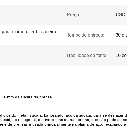
Preço:
USD5
 para máquina enfardadeira
Tempo de entrega:
30 di
Habilidade da fonte:
10 co
0*500mm da sucata da prensa
dícios do metal (sucata, barbeando, aço da sucata, para se desfazer d
 cuboid, de octogonal, o cilindro e as outras formas, que não pode som
ie de prensas é usada principalmente na planta de aço, reciclando a in