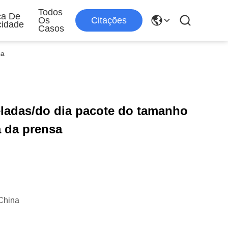
Todos
ica De
Os
Citações
cidade
Casos
sa
eladas/do dia pacote do tamanho
 da prensa
China