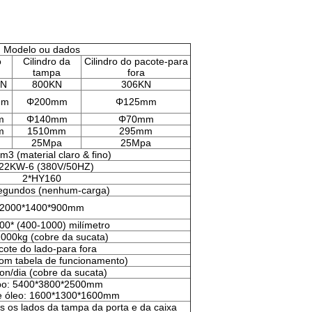
Modelo ou dados
o
Cilindro da
Cilindro do pacote-para
tampa
fora
KN
800KN
306KN
mm
Φ200mm
Φ125mm
m
Φ140mm
Φ70mm
m
1510mm
295mm
25Mpa
25Mpa
/m3 (material claro & fino)
22KW-6 (380V/50HZ)
2*HY160
egundos (nenhum-carga)
2000*1400*900mm
00* (400-1000) milímetro
000kg (cobre da sucata)
cote do lado-para fora
om tabela de funcionamento)
on/dia (cobre da sucata)
po: 5400*3800*2500mm
e óleo: 1600*1300*1600mm
 os lados da tampa da porta e da caixa