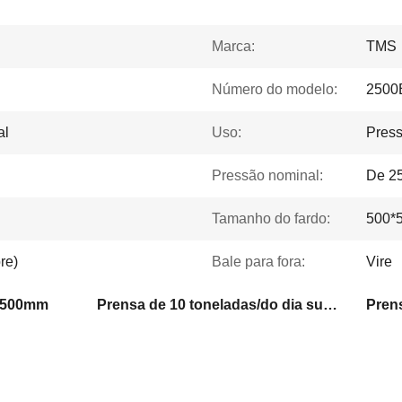
Marca:
TMS
Número do modelo:
2500
al
Uso:
Press
Pressão nominal:
De 25
Tamanho do fardo:
500*
re)
Bale para fora:
Vire
0*500mm
Prensa de 10 toneladas/do dia sucata
Prens