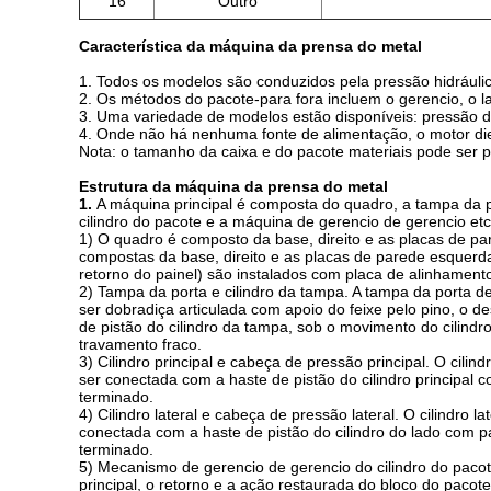
16
Outro
Característica da máquina da prensa do metal
1.
Todos os modelos são conduzidos pela pressão hidrául
2. Os métodos do pacote-para fora incluem o gerencio, o 
3. Uma variedade de modelos estão disponíveis: pressão d
4. Onde não há nenhuma fonte de alimentação, o motor di
Nota: o tamanho da caixa e do pacote materiais pode ser p
Estrutura da máquina da prensa do metal
1.
A máquina principal é composta do quadro, a tampa da por
cilindro do pacote e a máquina de gerencio de gerencio etc
1) O quadro é composto da base, direito e as placas de par
compostas da base, direito e as placas de parede esquerdas
retorno do painel) são instalados com placa de alinhament
2) Tampa da porta e cilindro da tampa. A tampa da porta d
ser dobradiça articulada com apoio do feixe pelo pino, o d
de pistão do cilindro da tampa, sob o movimento do cilind
travamento fraco.
3) Cilindro principal e cabeça de pressão principal. O cili
ser conectada com a haste de pistão do cilindro principal c
terminado.
4) Cilindro lateral e cabeça de pressão lateral. O cilindro
conectada com a haste de pistão do cilindro do lado com pa
terminado.
5) Mecanismo de gerencio de gerencio do cilindro do pacot
principal, o retorno e a ação restaurada do bloco do pacot