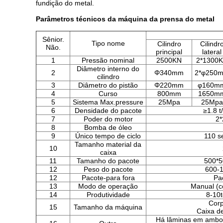
fundição do metal.
Parâmetros técnicos da máquina da prensa do metal
Sênior.
Tipo nome
Cilindro
Cilindr
Não.
principal
lateral
1
Pressão nominal
2500KN
2*1300
Diâmetro interno do
2
Φ340mm
2*φ250
cilindro
3
Diâmetro do pistão
Φ220mm
φ160m
4
Curso
800mm
1650m
5
Sistema Max.pressure
25Mpa
25Mpa
6
Densidade do pacote
≥1.8 t
7
Poder do motor
2*
8
Bomba de óleo
9
Único tempo de ciclo
110 s
Tamanho material da
10
caixa
11
Tamanho do pacote
500*5
12
Peso do pacote
600-1
12
Pacote-para fora
Pa
13
Modo de operação
Manual (c
14
Produtividade
8-10t
Cor
15
Tamanho da máquina
Caixa d
Há lâminas em ambos