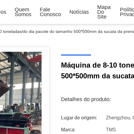
Mapa
Quem
Fale
Polít
eos
Notícias
Do
Somos
Conosco
Priva
Site
0 toneladas/do dia pacote do tamanho 500*500mm da sucata da pren
Máquina de 8-10 ton
500*500mm da sucata
Detalhes do produto:
Lugar de origem:
Zhengzhou, 
Marca:
TMS